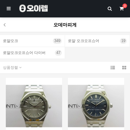
0
오데마피게
로얄오크
349
로얄 오크오프쇼어
19
로얄오크오프쇼어 다이버
47
상품정렬